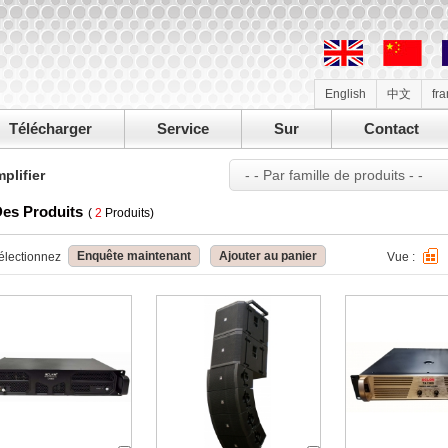
English
中文
fr
Télécharger
Service
Sur
Contact
plifier
- - Par famille de produits - -
Des Produits
(
2
Produits)
Enquête maintenant
Ajouter au panier
électionnez
Vue :