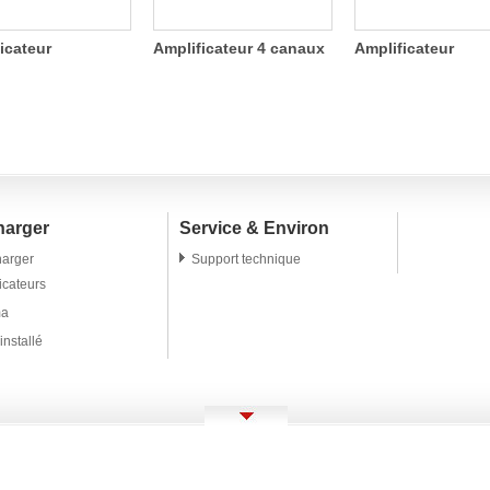
icateur
Amplificateur 4 canaux
Amplificateur
ique à quatre
commutateur léger FP
numérique à quat
x 1200W
canaux 2000W
harger
Service & Environ
harger
Support technique
icateurs
ma
installé