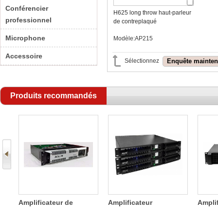
Conférencier
H625 long throw haut-parleur
professionnel
de contreplaqué
Microphone
Modèle:AP215
Accessoire
Sélectionnez
Produits recommandés
s
Amplificateur de
Amplificateur
Ampli
e
puissance 2 canaux
numérique à quatre
commu