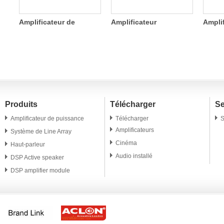
s
Amplificateur de
Amplificateur
Ampli
e
puissance 2 canaux
numérique à quatre
commu
SDA 800W
canaux 1200W
Produits
Télécharger
Se
Amplificateur de puissance
Télécharger
S
Amplificateurs
Système de Line Array
Cinéma
Haut-parleur
Audio installé
DSP Active speaker
DSP amplifier module
Conférencier professionnel
Microphone
Accessoire