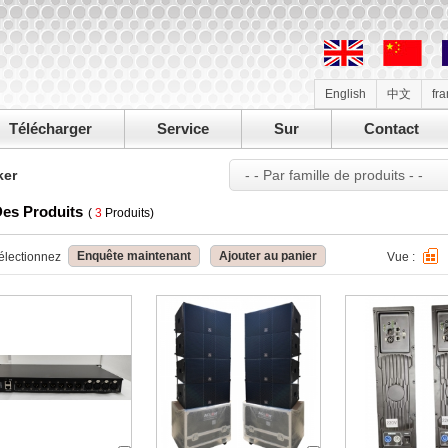
English
中文
fr
Télécharger
Service
Sur
Contact
ker
- - Par famille de produits - -
Des Produits
(
3
Produits)
Enquête maintenant
Ajouter au panier
électionnez
Vue :