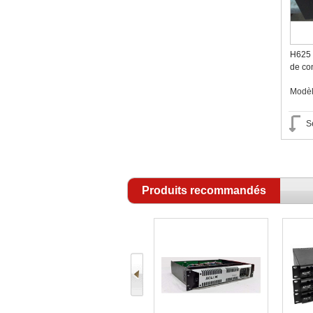
H625 
de co
Modè
S
Produits recommandés