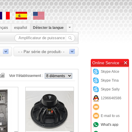
ançais
español
Détecter la langue
- - Par série de produit- -
Online Service
Skype Alice
Voir l\'établissement :
Skype Tina
Skype Sally
1296646586
E-mail to us
What's app