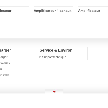
icateur
Amplificateur 4 canaux
Amplificateur
ique à quatre
commutateur léger FP
numérique à quat
x 1200W
canaux 2000W
harger
Service & Environ
harger
Support technique
icateurs
ma
installé