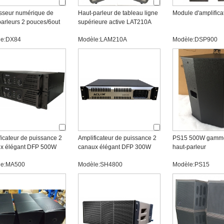
sseur numérique de
Haut-parleur de tableau ligne
Module d'amplific
parleurs 2 pouces/6out
supérieure active LAT210A
té
le:DX84
Modèle:LAM210A
Modèle:DSP900
ficateur de puissance 2
Amplificateur de puissance 2
PS15 500W gamme
x élégant DFP 500W
canaux élégant DFP 300W
haut-parleur
le:MA500
Modèle:SH4800
Modèle:PS15