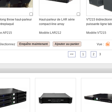
long throw haut-parleur
Haut-parleur de LAR série
VT215 tridirectionn
ntreplaqué
compact-line array
puissante ligne ta
parleur
le:AP215
Modèle:LAR212
Modèle:VT215
Enquête maintenant
Ajouter au panier
électionnez
Vue :
<<
1
2
3