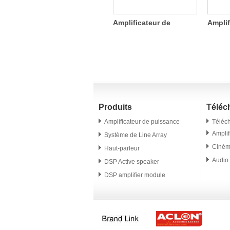
LAT208 haut-parleurs
Amplificateur de
Amplif
de série compact-line
puissance 2 canaux
numér
array
SDA 800W
canau
Produits
Téléc
Amplificateur de puissance
Téléc
Amplif
Système de Line Array
Ciné
Haut-parleur
Audio 
DSP Active speaker
DSP amplifier module
Conférencier professionnel
Microphone
Accessoire