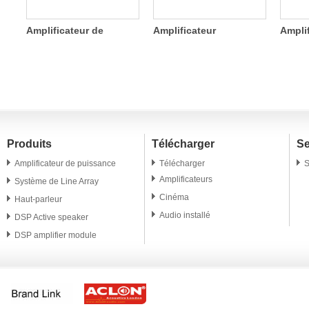
s
Amplificateur de
Amplificateur
Ampli
e
puissance 2 canaux
numérique à quatre
commu
SDA 800W
canaux 1200W
Produits
Télécharger
Se
Amplificateur de puissance
Télécharger
S
Amplificateurs
Système de Line Array
Cinéma
Haut-parleur
Audio installé
DSP Active speaker
DSP amplifier module
Conférencier professionnel
Microphone
Accessoire