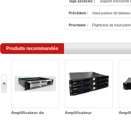
Tags associés :
support d'enceinte 
Précédent :
Haut-parleur de tableau
Prochaine :
Flightcase de haut-parle
Produits recommandés
s
Amplificateur de
Amplificateur
Ampli
e
puissance 2 canaux
numérique à quatre
commu
SDA 800W
canaux 1200W